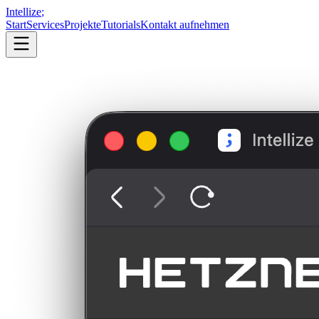
Intellize
;
Start
Services
Projekte
Tutorials
Kontakt aufnehmen