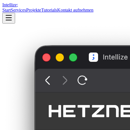
Intellize
;
Start
Services
Projekte
Tutorials
Kontakt aufnehmen