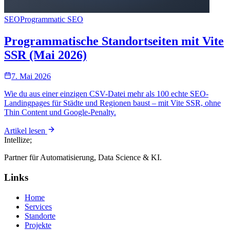
SEO
Programmatic SEO
Programmatische Standortseiten mit Vite
SSR (Mai 2026)
7. Mai 2026
Wie du aus einer einzigen CSV-Datei mehr als 100 echte SEO-
Landingpages für Städte und Regionen baust – mit Vite SSR, ohne
Thin Content und Google-Penalty.
Artikel lesen
Intellize
;
Partner für Automatisierung, Data Science & KI.
Links
Home
Services
Standorte
Projekte