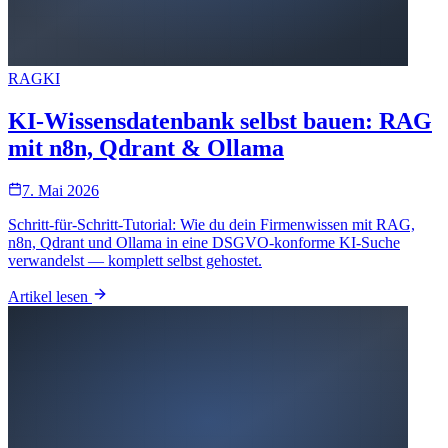
RAG
KI
KI-Wissensdatenbank selbst bauen: RAG
mit n8n, Qdrant & Ollama
7. Mai 2026
Schritt-für-Schritt-Tutorial: Wie du dein Firmenwissen mit RAG,
n8n, Qdrant und Ollama in eine DSGVO-konforme KI-Suche
verwandelst — komplett selbst gehostet.
Artikel lesen