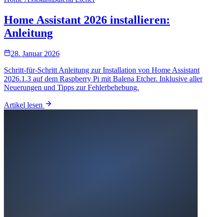
Home Assistant 2026 installieren:
Anleitung
28. Januar 2026
Schritt-für-Schritt Anleitung zur Installation von Home Assistant
2026.1.3 auf dem Raspberry Pi mit Balena Etcher. Inklusive aller
Neuerungen und Tipps zur Fehlerbehebung.
Artikel lesen