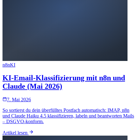
n8n
KI
KI-Email-Klassifizierung mit n8n und
Claude (Mai 2026)
7. Mai 2026
So sortierst du dein überfülltes Postfach automatisch: IMAP, n8n
und Claude Haiku 4.5 klassifizieren, labeln und beantworten Mails
– DSGVO-konform.
Artikel lesen