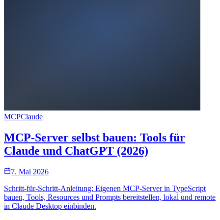
MCP
Claude
MCP-Server selbst bauen: Tools für
Claude und ChatGPT (2026)
7. Mai 2026
Schritt-für-Schritt-Anleitung: Eigenen MCP-Server in TypeScript
bauen, Tools, Resources und Prompts bereitstellen, lokal und remote
in Claude Desktop einbinden.