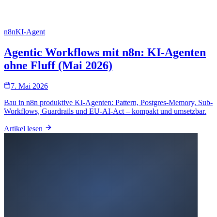
n8n
KI-Agent
Agentic Workflows mit n8n: KI-Agenten
ohne Fluff (Mai 2026)
7. Mai 2026
Bau in n8n produktive KI-Agenten: Pattern, Postgres-Memory, Sub-
Workflows, Guardrails und EU-AI-Act – kompakt und umsetzbar.
Artikel lesen