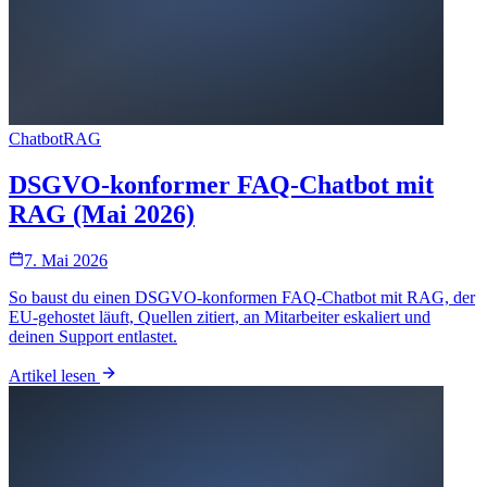
Chatbot
RAG
DSGVO-konformer FAQ-Chatbot mit
RAG (Mai 2026)
7. Mai 2026
So baust du einen DSGVO-konformen FAQ-Chatbot mit RAG, der
EU-gehostet läuft, Quellen zitiert, an Mitarbeiter eskaliert und
deinen Support entlastet.
Artikel lesen