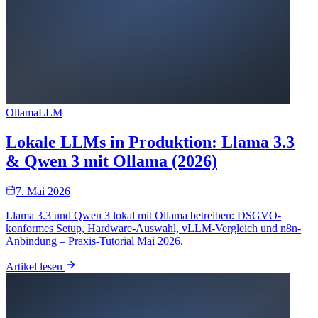
Ollama
LLM
Lokale LLMs in Produktion: Llama 3.3
& Qwen 3 mit Ollama (2026)
7. Mai 2026
Llama 3.3 und Qwen 3 lokal mit Ollama betreiben: DSGVO-
konformes Setup, Hardware-Auswahl, vLLM-Vergleich und n8n-
Anbindung – Praxis-Tutorial Mai 2026.
Artikel lesen