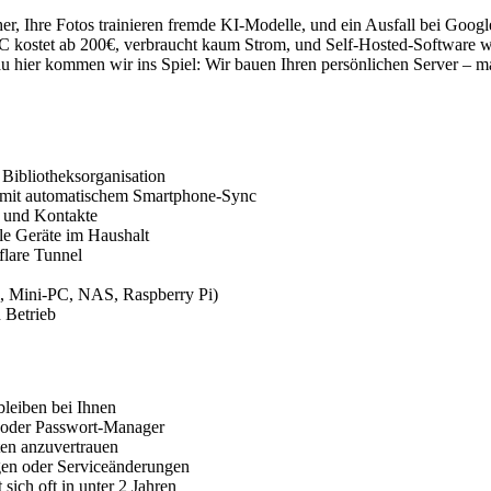
Ihre Fotos trainieren fremde KI-Modelle, und ein Ausfall bei Google le
kostet ab 200€, verbraucht kaum Strom, und Self-Hosted-Software wie
u hier kommen wir ins Spiel: Wir bauen Ihren persönlichen Server – maß
 Bibliotheksorganisation
 mit automatischem Smartphone-Sync
r und Kontakte
le Geräte im Haushalt
flare Tunnel
, Mini-PC, NAS, Raspberry Pi)
 Betrieb
leiben bei Ihnen
 oder Passwort-Manager
tten anzuvertrauen
en oder Serviceänderungen
 sich oft in unter 2 Jahren