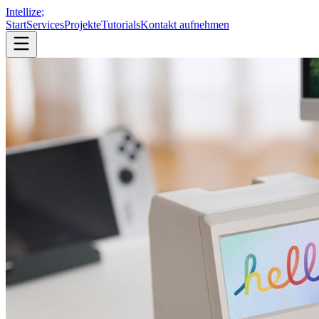
Intellize
;
Start
Services
Projekte
Tutorials
Kontakt aufnehmen