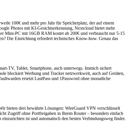
rweile 100€ und mehr pro Jahr für Speicherplatz, der auf einem
Google Photos mit KI-Gesichtserkennung, Nextcloud bietet mehr
 oder Mini-PC mit 16GB RAM kostet ab 200€ und verbraucht nur 5-15
aken? Die Einrichtung erfordert technisches Know-how. Genau das
Smart-TV, Tablet, Smartphone, auch unterwegs. Immich sichert
-hole blockiert Werbung und Tracker netzwerkweit, auch auf Geräten,
Vaultwarden ersetzt LastPass und 1Password ohne monatliche
u? Wir bieten drei bewährte Lösungen: WireGuard VPN verschlüsselt
icht Zugriff ohne Portfreigaben in Ihrem Router – besonders einfach
h einzurichten ist und automatisch den besten Verbindungsweg findet.