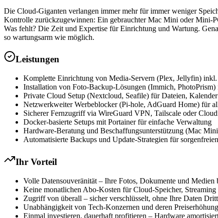
Die Cloud-Giganten verlangen immer mehr für immer weniger Speicher, 
Kontrolle zurückzugewinnen: Ein gebrauchter Mac Mini oder Mini-PC 
Was fehlt? Die Zeit und Expertise für Einrichtung und Wartung. Gena
so wartungsarm wie möglich.
Leistungen
Komplette Einrichtung von Media-Servern (Plex, Jellyfin) inkl.
Installation von Foto-Backup-Lösungen (Immich, PhotoPrism)
Private Cloud Setup (Nextcloud, Seafile) für Dateien, Kalende
Netzwerkweiter Werbeblocker (Pi-hole, AdGuard Home) für al
Sicherer Fernzugriff via WireGuard VPN, Tailscale oder Cloud
Docker-basierte Setups mit Portainer für einfache Verwaltung
Hardware-Beratung und Beschaffungsunterstützung (Mac Mini
Automatisierte Backups und Update-Strategien für sorgenfreien
Ihr Vorteil
Volle Datensouveränität – Ihre Fotos, Dokumente und Medien b
Keine monatlichen Abo-Kosten für Cloud-Speicher, Streaming
Zugriff von überall – sicher verschlüsselt, ohne Ihre Daten Dri
Unabhängigkeit von Tech-Konzernen und deren Preiserhöhung
Einmal investieren, dauerhaft profitieren – Hardware amortisiert