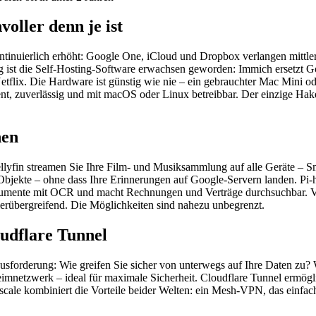
oller denn je ist
ontinuierlich erhöht: Google One, iCloud und Dropbox verlangen mittle
ig ist die Self-Hosting-Software erwachsen geworden: Immich ersetzt 
etflix. Die Hardware ist günstig wie nie – ein gebrauchter Mac Mini
zient, zuverlässig und mit macOS oder Linux betreibbar. Der einzige H
nen
Jellyfin streamen Sie Ihre Film- und Musiksammlung auf alle Geräte – 
d Objekte – ohne dass Ihre Erinnerungen auf Google-Servern landen. Pi
 Dokumente mit OCR und macht Rechnungen und Verträge durchsuchbar. 
erübergreifend. Die Möglichkeiten sind nahezu unbegrenzt.
oudflare Tunnel
erausforderung: Wie greifen Sie sicher von unterwegs auf Ihre Daten z
eimnetzwerk – ideal für maximale Sicherheit. Cloudflare Tunnel ermögl
scale kombiniert die Vorteile beider Welten: ein Mesh-VPN, das einfac