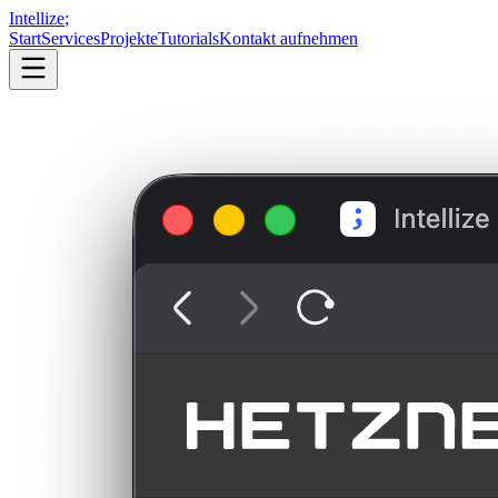
Intellize
;
Start
Services
Projekte
Tutorials
Kontakt aufnehmen