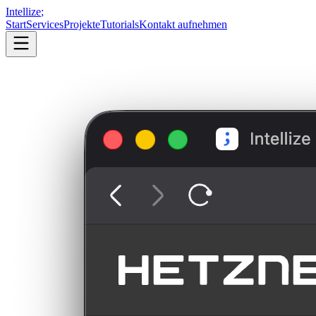
Intellize
;
Start
Services
Projekte
Tutorials
Kontakt aufnehmen