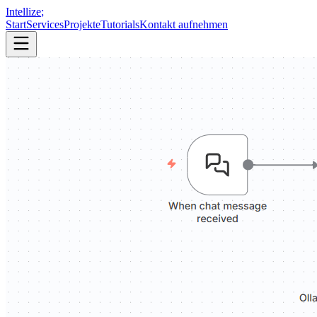
Intellize
;
Start
Services
Projekte
Tutorials
Kontakt aufnehmen