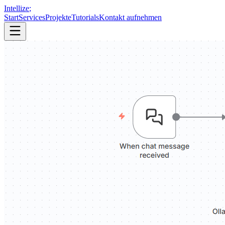
Intellize
;
Start
Services
Projekte
Tutorials
Kontakt aufnehmen