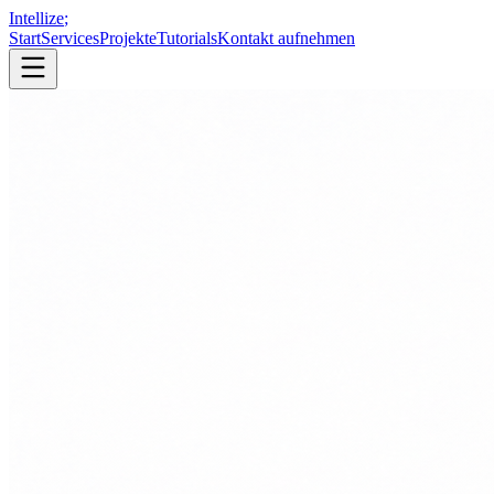
Intellize
;
Start
Services
Projekte
Tutorials
Kontakt aufnehmen