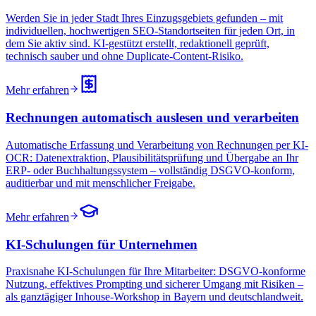
Werden Sie in jeder Stadt Ihres Einzugsgebiets gefunden – mit
individuellen, hochwertigen SEO-Standortseiten für jeden Ort, in
dem Sie aktiv sind. KI-gestützt erstellt, redaktionell geprüft,
technisch sauber und ohne Duplicate-Content-Risiko.
Mehr erfahren
Rechnungen automatisch auslesen und verarbeiten
Automatische Erfassung und Verarbeitung von Rechnungen per KI-
OCR: Datenextraktion, Plausibilitätsprüfung und Übergabe an Ihr
ERP- oder Buchhaltungssystem – vollständig DSGVO-konform,
auditierbar und mit menschlicher Freigabe.
Mehr erfahren
KI-Schulungen für Unternehmen
Praxisnahe KI-Schulungen für Ihre Mitarbeiter: DSGVO-konforme
Nutzung, effektives Prompting und sicherer Umgang mit Risiken –
als ganztägiger Inhouse-Workshop in Bayern und deutschlandweit.