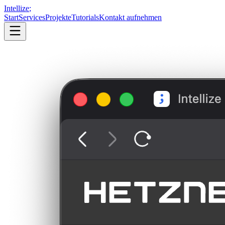
Intellize
;
Start
Services
Projekte
Tutorials
Kontakt aufnehmen