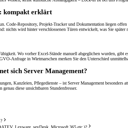
: kompakt erklärt
tun. Code-Repository, Projekt-Tracker und Dokumentation liegen offen 
nd: nichts wird hinter verschlossenen Türen entwickelt, was Sie später
-Fähigkeit. Wo vorher Excel-Stände manuell abgeglichen wurden, gibt e
DSGVO-Anfrage in Wietmarschen merken Sie den Unterschied unmittelba
gnet sich Server Management?
ngen, Kanzleien, Pflegedienste – ist Server Management besonders attrak
n genau diese unsichtbaren Stundenfresser.
n?
DATEV, Lexware, sevDesk, Microsoft 365 etc.)?