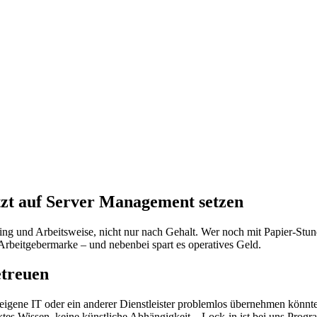
t auf Server Management setzen
 und Arbeitsweise, nicht nur nach Gehalt. Wer noch mit Papier-Stunden
Arbeitgebermarke – und nebenbei spart es operatives Geld.
treuen
eigene IT oder ein anderer Dienstleister problemlos übernehmen könnt
es Wissen, keine künstliche Abhängigkeit – Lock-in ist bei uns Prog