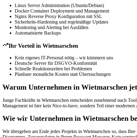
Linux Server Administration (Ubuntu/Debian)
Docker Container Deployment und Management
Nginx Reverse Proxy Konfiguration mit SSL
Sicherheits-Hardening und regelmäßige Updates
Monitoring und Alerting bei Ausfällen
Automatisierte Backups
Ihr Vorteil in
Wietmarschen
Kein eigenes IT-Personal nötig – wir kümmern uns
Deutsche Server für DSGVO-Konformität
Schnelle Reaktionszeiten bei Problemen
Planbare monatliche Kosten statt Überraschungen
Warum Unternehmen in Wietmarschen jetz
Junge Fachkräfte in Wietmarschen entscheiden zunehmend nach Tooling
Management ist hier kein Nice-to-have, sondern Teil einer modernen 
Wie wir Unternehmen in Wietmarschen be
Wir übergeben am Ende jedes Projekts in Wietmarschen so, dass Ihre 
Diagramme, Zugangsdaten in Ihrem Passwort-Manager. Kein versteckt