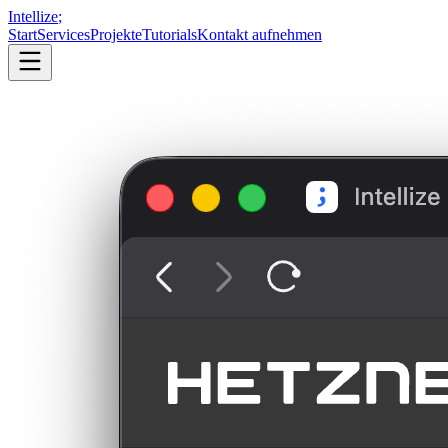
Intellize
;
Start
Services
Projekte
Tutorials
Kontakt aufnehmen