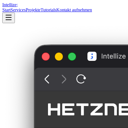
Intellize
;
Start
Services
Projekte
Tutorials
Kontakt aufnehmen