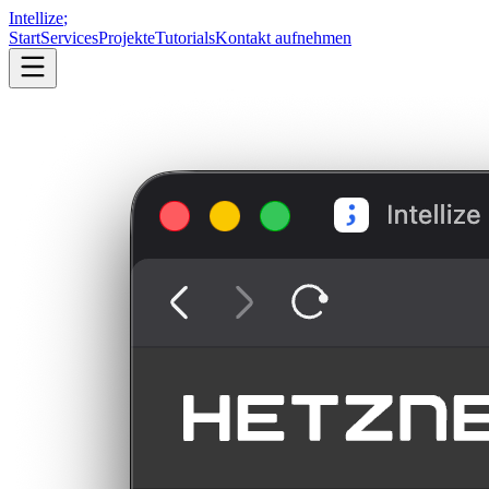
Intellize
;
Start
Services
Projekte
Tutorials
Kontakt aufnehmen