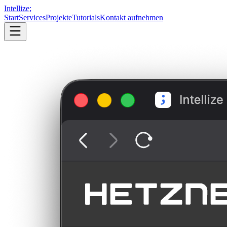
Intellize
;
Start
Services
Projekte
Tutorials
Kontakt aufnehmen