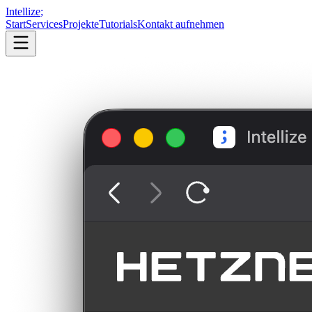
Intellize
;
Start
Services
Projekte
Tutorials
Kontakt aufnehmen