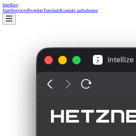
Intellize
;
Start
Services
Projekte
Tutorials
Kontakt aufnehmen