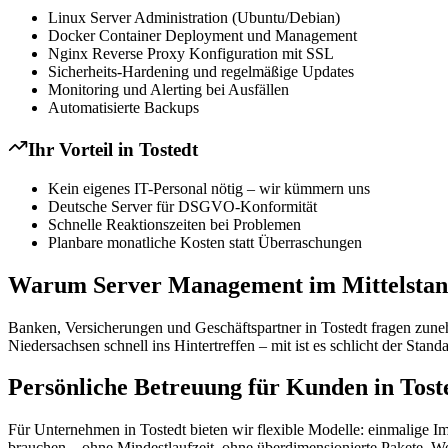
Linux Server Administration (Ubuntu/Debian)
Docker Container Deployment und Management
Nginx Reverse Proxy Konfiguration mit SSL
Sicherheits-Hardening und regelmäßige Updates
Monitoring und Alerting bei Ausfällen
Automatisierte Backups
Ihr Vorteil in
Tostedt
Kein eigenes IT-Personal nötig – wir kümmern uns
Deutsche Server für DSGVO-Konformität
Schnelle Reaktionszeiten bei Problemen
Planbare monatliche Kosten statt Überraschungen
Warum Server Management im Mittelstand
Banken, Versicherungen und Geschäftspartner in Tostedt fragen zune
Niedersachsen schnell ins Hintertreffen – mit ist es schlicht der Stand
Persönliche Betreuung für Kunden in Tost
Für Unternehmen in Tostedt bieten wir flexible Modelle: einmalige I
brauchen – ohne Mindestlaufzeit, ohne überdimensionierte Pakete. We