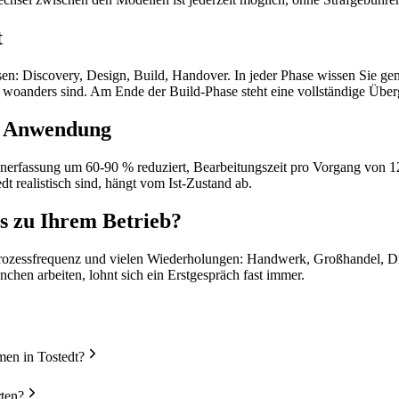
t
n: Discovery, Design, Build, Handover. In jeder Phase wissen Sie gena
r woanders sind. Am Ende der Build-Phase steht eine vollständige Über
r Anwendung
atenerfassung um 60-90 % reduziert, Bearbeitungszeit pro Vorgang von 
dt realistisch sind, hängt vom Ist-Zustand ab.
s zu Ihrem Betrieb?
rozessfrequenz und vielen Wiederholungen: Handwerk, Großhandel, Diens
chen arbeiten, lohnt sich ein Erstgespräch fast immer.
men in Tostedt?
rten?