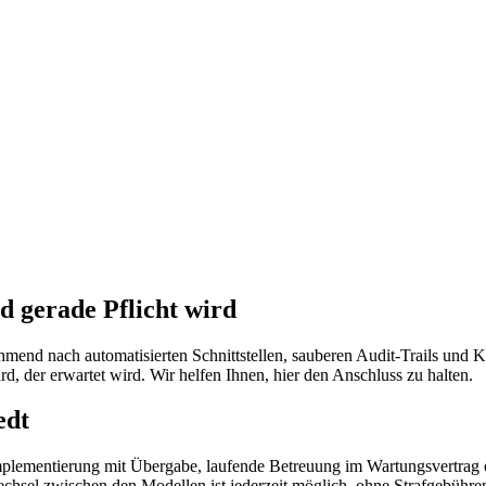
 gerade Pflicht wird
hmend nach automatisierten Schnittstellen, sauberen Audit-Trails un
ard, der erwartet wird. Wir helfen Ihnen, hier den Anschluss zu halten.
edt
mplementierung mit Übergabe, laufende Betreuung im Wartungsvertrag od
chsel zwischen den Modellen ist jederzeit möglich, ohne Strafgebühre