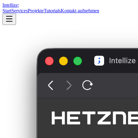
Intellize
;
Start
Services
Projekte
Tutorials
Kontakt aufnehmen