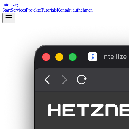
Intellize
;
Start
Services
Projekte
Tutorials
Kontakt aufnehmen