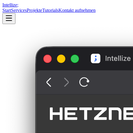
Intellize
;
Start
Services
Projekte
Tutorials
Kontakt aufnehmen