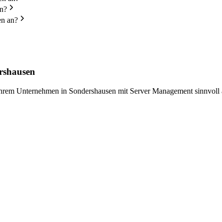
en?
en an?
ershausen
 Ihrem Unternehmen in Sondershausen mit Server Management sinnvoll 