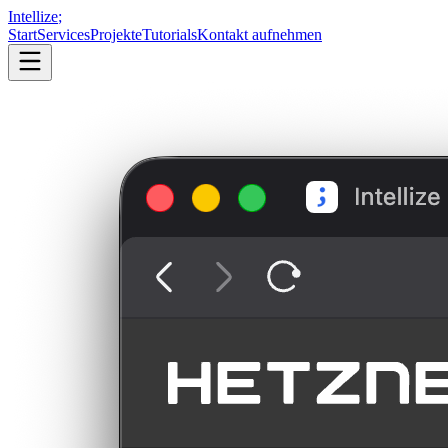
Intellize
;
Start
Services
Projekte
Tutorials
Kontakt aufnehmen