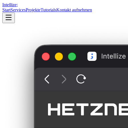
Intellize
;
Start
Services
Projekte
Tutorials
Kontakt aufnehmen