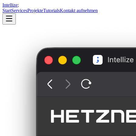
Intellize
;
Start
Services
Projekte
Tutorials
Kontakt aufnehmen