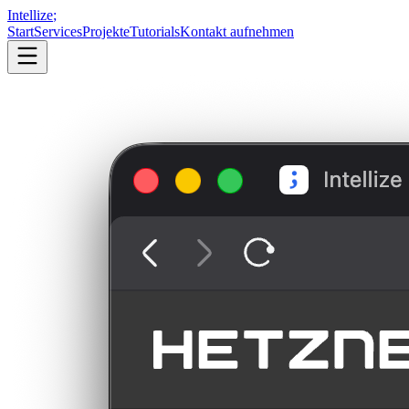
Intellize
;
Start
Services
Projekte
Tutorials
Kontakt aufnehmen