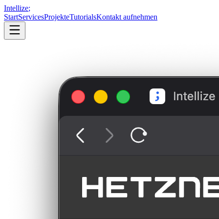
Intellize
;
Start
Services
Projekte
Tutorials
Kontakt aufnehmen