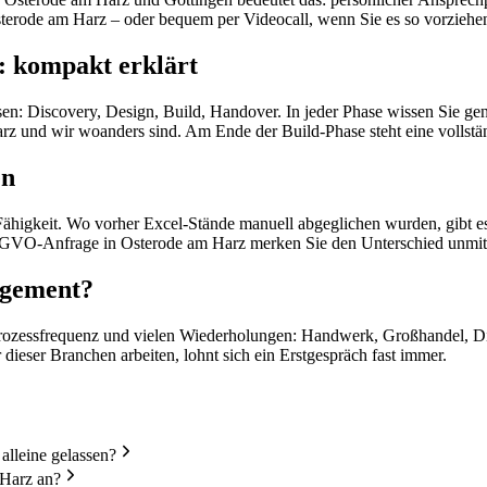
terode am Harz – oder bequem per Videocall, wenn Sie es so vorziehen
: kompakt erklärt
n: Discovery, Design, Build, Handover. In jeder Phase wissen Sie gena
rz und wir woanders sind. Am Ende der Build-Phase steht eine vollst
en
-Fähigkeit. Wo vorher Excel-Stände manuell abgeglichen wurden, gibt e
DSGVO-Anfrage in Osterode am Harz merken Sie den Unterschied unmitt
agement?
rozessfrequenz und vielen Wiederholungen: Handwerk, Großhandel, Diens
ieser Branchen arbeiten, lohnt sich ein Erstgespräch fast immer.
lleine gelassen?
 Harz an?