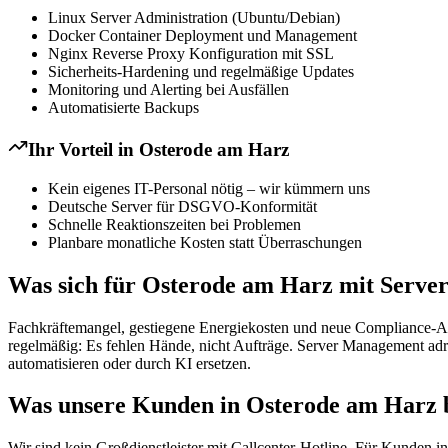
Linux Server Administration (Ubuntu/Debian)
Docker Container Deployment und Management
Nginx Reverse Proxy Konfiguration mit SSL
Sicherheits-Hardening und regelmäßige Updates
Monitoring und Alerting bei Ausfällen
Automatisierte Backups
Ihr Vorteil in
Osterode am Harz
Kein eigenes IT-Personal nötig – wir kümmern uns
Deutsche Server für DSGVO-Konformität
Schnelle Reaktionszeiten bei Problemen
Planbare monatliche Kosten statt Überraschungen
Was sich für Osterode am Harz mit Serve
Fachkräftemangel, gestiegene Energiekosten und neue Compliance-Anf
regelmäßig: Es fehlen Hände, nicht Aufträge. Server Management adr
automatisieren oder durch KI ersetzen.
Was unsere Kunden in Osterode am Harz b
Wir sind kein Großdienstleister mit Callcenter-Hotline. Für Kunden 