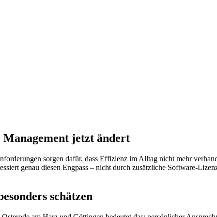
r Management jetzt ändert
orderungen sorgen dafür, dass Effizienz im Alltag nicht mehr verhand
essiert genau diesen Engpass – nicht durch zusätzliche Software-Lize
esonders schätzen
in Osterode am Harz und Göttingen bedeutet das: persönlicher Ansprechp