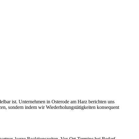
elbar ist. Unternehmen in Osterode am Harz berichten uns
nzen, sondern indem wir Wiederholungstätigkeiten konsequent
artner, kurze Reaktionszeiten, Vor-Ort-Termine bei Bedarf.