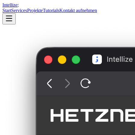
Intellize
;
Start
Services
Projekte
Tutorials
Kontakt aufnehmen