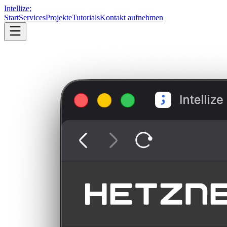
Intellize
;
Start
Services
Projekte
Tutorials
Kontakt aufnehmen