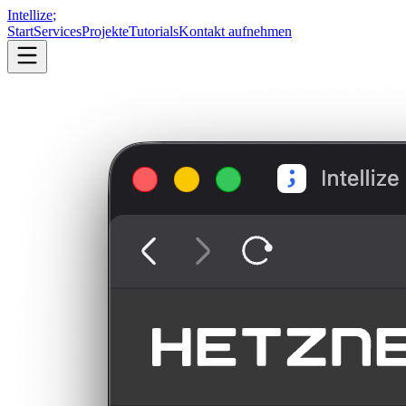
Intellize
;
Start
Services
Projekte
Tutorials
Kontakt aufnehmen