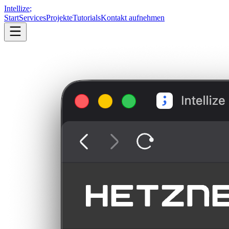
Intellize
;
Start
Services
Projekte
Tutorials
Kontakt aufnehmen