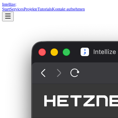
Intellize
;
Start
Services
Projekte
Tutorials
Kontakt aufnehmen