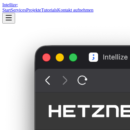
Intellize
;
Start
Services
Projekte
Tutorials
Kontakt aufnehmen