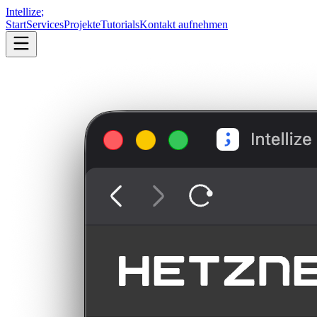
Intellize
;
Start
Services
Projekte
Tutorials
Kontakt aufnehmen