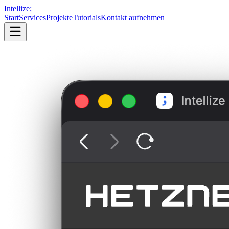
Intellize
;
Start
Services
Projekte
Tutorials
Kontakt aufnehmen