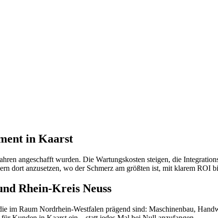
ment in Kaarst
hren angeschafft wurden. Die Wartungskosten steigen, die Integrationsf
ern dort anzusetzen, wo der Schmerz am größten ist, mit klarem ROI bi
und Rhein-Kreis Neuss
, die im Raum Nordrhein-Westfalen prägend sind: Maschinenbau, Handwe
für Kunden in Kaarst ein – statt jedes Mal bei Null anzufangen.