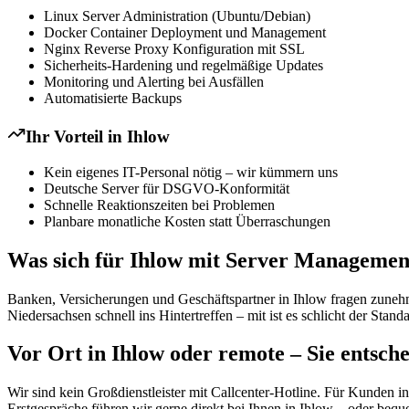
Linux Server Administration (Ubuntu/Debian)
Docker Container Deployment und Management
Nginx Reverse Proxy Konfiguration mit SSL
Sicherheits-Hardening und regelmäßige Updates
Monitoring und Alerting bei Ausfällen
Automatisierte Backups
Ihr Vorteil in
Ihlow
Kein eigenes IT-Personal nötig – wir kümmern uns
Deutsche Server für DSGVO-Konformität
Schnelle Reaktionszeiten bei Problemen
Planbare monatliche Kosten statt Überraschungen
Was sich für Ihlow mit Server Management
Banken, Versicherungen und Geschäftspartner in Ihlow fragen zunehm
Niedersachsen schnell ins Hintertreffen – mit ist es schlicht der Stand
Vor Ort in Ihlow oder remote – Sie entsch
Wir sind kein Großdienstleister mit Callcenter-Hotline. Für Kunden 
Erstgespräche führen wir gerne direkt bei Ihnen in Ihlow – oder bequ