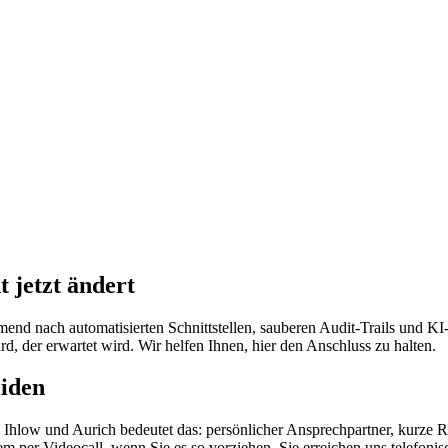
 jetzt ändert
end nach automatisierten Schnittstellen, sauberen Audit-Trails und 
ard, der erwartet wird. Wir helfen Ihnen, hier den Anschluss zu halten.
eiden
in Ihlow und Aurich bedeutet das: persönlicher Ansprechpartner, kurze
em per Videocall, wenn Sie es so vorziehen. Sie erreichen uns telefon