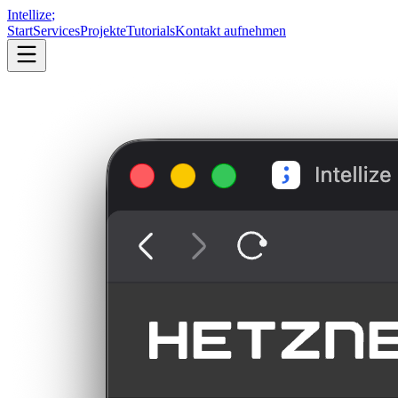
Intellize
;
Start
Services
Projekte
Tutorials
Kontakt aufnehmen