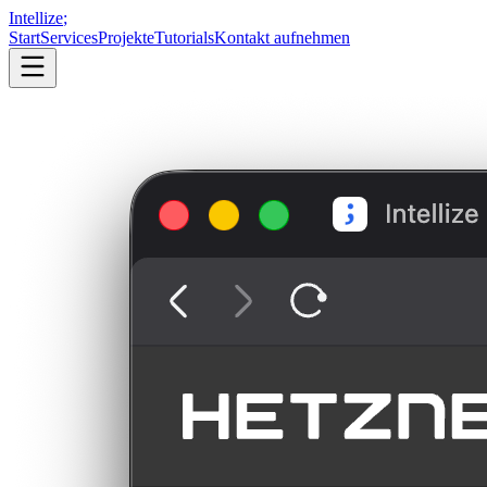
Intellize
;
Start
Services
Projekte
Tutorials
Kontakt aufnehmen