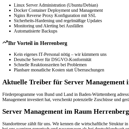
Linux Server Administration (Ubuntu/Debian)
Docker Container Deployment und Management
Nginx Reverse Proxy Konfiguration mit SSL
Sicherheits-Hardening und regelmäßige Updates
Monitoring und Alerting bei Ausfällen
Automatisierte Backups
Ihr Vorteil in
Herrenberg
Kein eigenes IT-Personal nötig – wir kümmern uns
Deutsche Server für DSGVO-Konformität
Schnelle Reaktionszeiten bei Problemen
Planbare monatliche Kosten statt Überraschungen
Aktuelle Treiber für Server Management
Förderprogramme von Bund und Land in Baden-Württemberg adressieren 
Management investiert hat, verschenkt potenzielle Zuschüsse und ger
Server Management im Raum Herrenberg: 
Standorttreue zählt für uns. Wir kennen die wirtschaftliche Struk
bei uns weniger generisch und passgenauer als bei deutschlandweit o