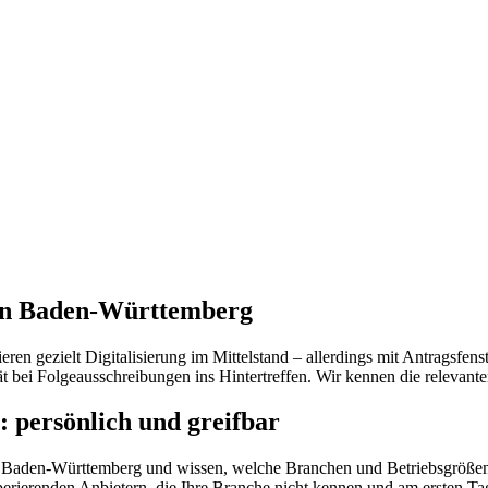
 in Baden-Württemberg
gezielt Digitalisierung im Mittelstand – allerdings mit Antragsfenst
ät bei Folgeausschreibungen ins Hintertreffen. Wir kennen die relevant
persönlich und greifbar
tur in Baden-Württemberg und wissen, welche Branchen und Betriebsgrö
perierenden Anbietern, die Ihre Branche nicht kennen und am ersten Ta