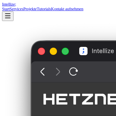
Intellize
;
Start
Services
Projekte
Tutorials
Kontakt aufnehmen