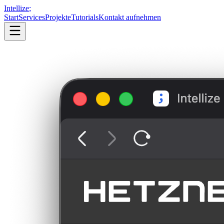
Intellize
;
Start
Services
Projekte
Tutorials
Kontakt aufnehmen