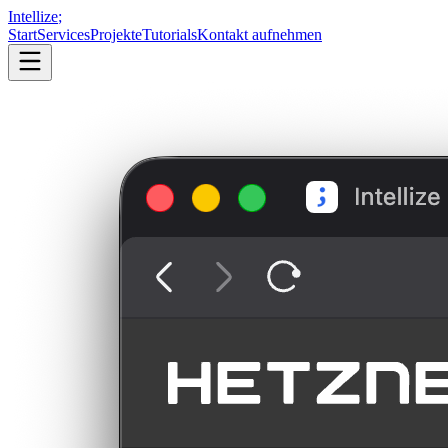
Intellize
;
Start
Services
Projekte
Tutorials
Kontakt aufnehmen