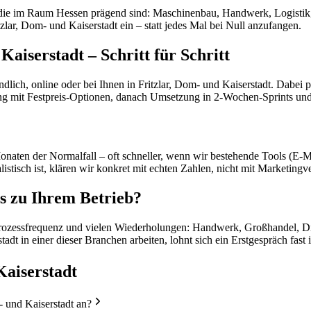
, die im Raum Hessen prägend sind: Maschinenbau, Handwerk, Logistik,
zlar, Dom- und Kaiserstadt ein – statt jedes Mal bei Null anzufangen.
aiserstadt – Schritt für Schritt
ndlich, online oder bei Ihnen in Fritzlar, Dom- und Kaiserstadt. Dabe
ätzung mit Festpreis-Optionen, danach Umsetzung in 2-Wochen-Sprints u
aten der Normalfall – oft schneller, wenn wir bestehende Tools (E-M
istisch ist, klären wir konkret mit echten Zahlen, nicht mit Marketingv
s zu Ihrem Betrieb?
rozessfrequenz und vielen Wiederholungen: Handwerk, Großhandel, Diens
dt in einer dieser Branchen arbeiten, lohnt sich ein Erstgespräch fast
Kaiserstadt
- und Kaiserstadt an?