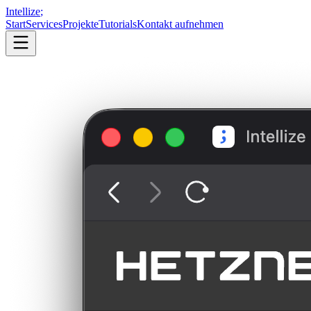
Intellize
;
Start
Services
Projekte
Tutorials
Kontakt aufnehmen