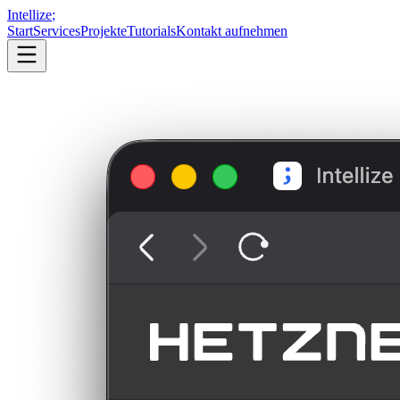
Intellize
;
Start
Services
Projekte
Tutorials
Kontakt aufnehmen