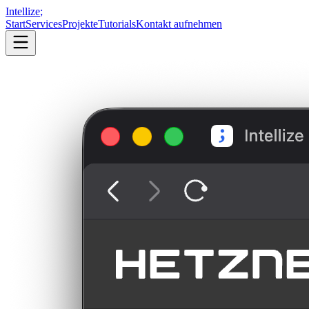
Intellize
;
Start
Services
Projekte
Tutorials
Kontakt aufnehmen