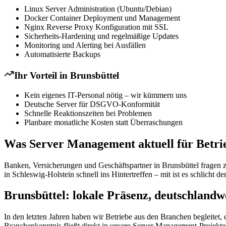
Linux Server Administration (Ubuntu/Debian)
Docker Container Deployment und Management
Nginx Reverse Proxy Konfiguration mit SSL
Sicherheits-Hardening und regelmäßige Updates
Monitoring und Alerting bei Ausfällen
Automatisierte Backups
Ihr Vorteil in
Brunsbüttel
Kein eigenes IT-Personal nötig – wir kümmern uns
Deutsche Server für DSGVO-Konformität
Schnelle Reaktionszeiten bei Problemen
Planbare monatliche Kosten statt Überraschungen
Was Server Management aktuell für Betrie
Banken, Versicherungen und Geschäftspartner in Brunsbüttel fragen 
in Schleswig-Holstein schnell ins Hintertreffen – mit ist es schlicht d
Brunsbüttel: lokale Präsenz, deutschlandw
In den letzten Jahren haben wir Betriebe aus den Branchen begleitet
Branchenkenntnis fließt direkt in unsere Server Management-Projekte 