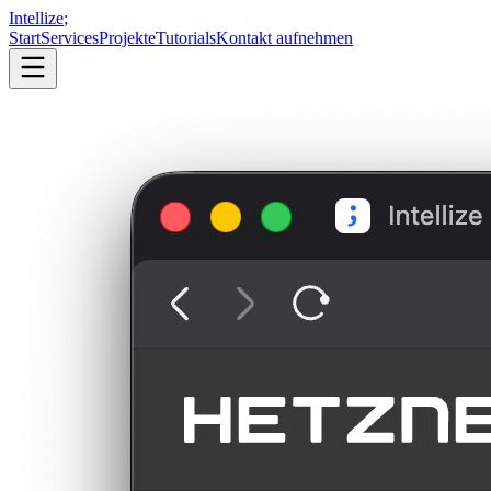
Intellize
;
Start
Services
Projekte
Tutorials
Kontakt aufnehmen