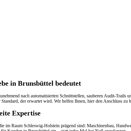
be in Brunsbüttel bedeutet
zunehmend nach automatisierten Schnittstellen, sauberen Audit-Trail
er Standard, der erwartet wird. Wir helfen Ihnen, hier den Anschluss zu h
eite Expertise
, die im Raum Schleswig-Holstein prägend sind: Maschinenbau, Handwerk
für Kunden in Brunsbüttel ein – statt jedes Mal bei Null anzufangen.