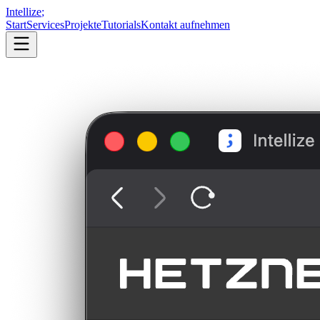
Intellize
;
Start
Services
Projekte
Tutorials
Kontakt aufnehmen