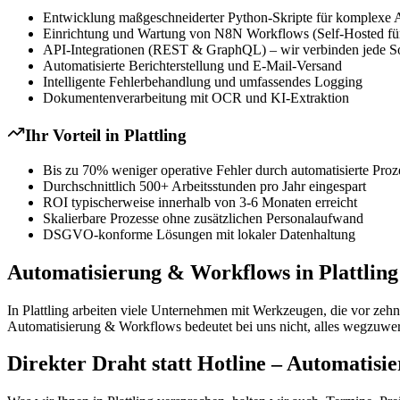
Entwicklung maßgeschneiderter Python-Skripte für komplexe 
Einrichtung und Wartung von N8N Workflows (Self-Hosted für
API-Integrationen (REST & GraphQL) – wir verbinden jede S
Automatisierte Berichterstellung und E-Mail-Versand
Intelligente Fehlerbehandlung und umfassendes Logging
Dokumentenverarbeitung mit OCR und KI-Extraktion
Ihr Vorteil in
Plattling
Bis zu 70% weniger operative Fehler durch automatisierte Proz
Durchschnittlich 500+ Arbeitsstunden pro Jahr eingespart
ROI typischerweise innerhalb von 3-6 Monaten erreicht
Skalierbare Prozesse ohne zusätzlichen Personalaufwand
DSGVO-konforme Lösungen mit lokaler Datenhaltung
Automatisierung & Workflows in Plattling
In Plattling arbeiten viele Unternehmen mit Werkzeugen, die vor zehn 
Automatisierung & Workflows bedeutet bei uns nicht, alles wegzuwer
Direkter Draht statt Hotline – Automatisi