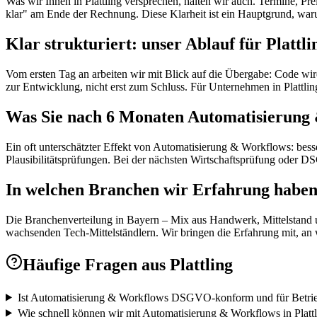
Was wir Ihnen in Plattling versprechen, halten wir auch. Termine, Prei
klar" am Ende der Rechnung. Diese Klarheit ist ein Hauptgrund, wa
Klar strukturiert: unser Ablauf für Plattli
Vom ersten Tag an arbeiten wir mit Blick auf die Übergabe: Code wird
zur Entwicklung, nicht erst zum Schluss. Für Unternehmen in Plattl
Was Sie nach 6 Monaten Automatisierung
Ein oft unterschätzter Effekt von Automatisierung & Workflows: bes
Plausibilitätsprüfungen. Bei der nächsten Wirtschaftsprüfung oder D
In welchen Branchen wir Erfahrung habe
Die Branchenverteilung in Bayern – Mix aus Handwerk, Mittelstand un
wachsenden Tech-Mittelständlern. Wir bringen die Erfahrung mit, an w
Häufige Fragen aus
Plattling
Ist Automatisierung & Workflows DSGVO-konform und für Betrie
Wie schnell können wir mit Automatisierung & Workflows in Plattl