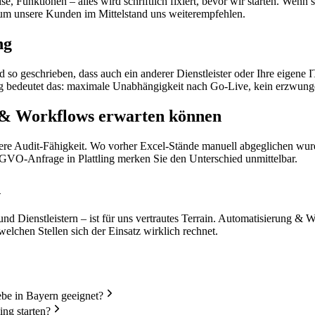
se, Funktionen – alles wird schriftlich fixiert, bevor wir starten. Wenn
rum unsere Kunden im Mittelstand uns weiterempfehlen.
ng
 so geschrieben, dass auch ein anderer Dienstleister oder Ihre eigene
ing bedeutet das: maximale Unabhängigkeit nach Go-Live, kein erzwung
 & Workflows erwarten können
sere Audit-Fähigkeit. Wo vorher Excel-Stände manuell abgeglichen wur
SGVO-Anfrage in Plattling merken Sie den Unterschied unmittelbar.
n
d Dienstleistern – ist für uns vertrautes Terrain. Automatisierung & W
elchen Stellen sich der Einsatz wirklich rechnet.
be in Bayern geeignet?
ing starten?