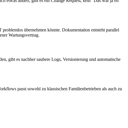
 sich etwas ändert, gibt es ein Change Request, kein "Das war ja eh
 IT problemlos übernehmen könnte. Dokumentation entsteht parallel
ener Wartungsvertrag.
den, gibt es nachher saubere Logs, Versionierung und automatische
orkflows passt sowohl zu klassischen Familienbetrieben als auch zu