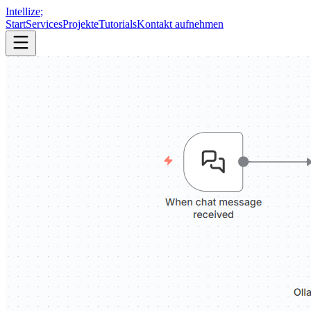
Intellize
;
Start
Services
Projekte
Tutorials
Kontakt aufnehmen