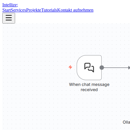
Intellize
;
Start
Services
Projekte
Tutorials
Kontakt aufnehmen