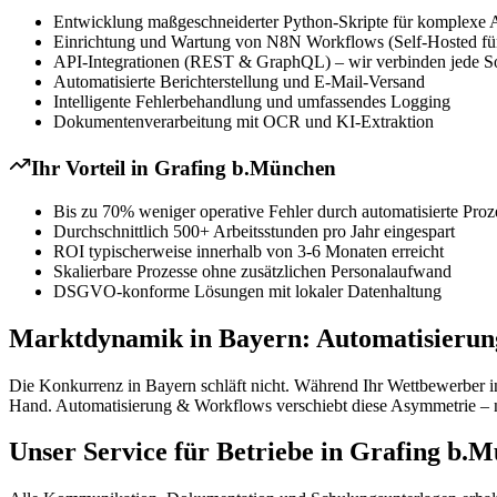
Entwicklung maßgeschneiderter Python-Skripte für komplexe 
Einrichtung und Wartung von N8N Workflows (Self-Hosted für
API-Integrationen (REST & GraphQL) – wir verbinden jede S
Automatisierte Berichterstellung und E-Mail-Versand
Intelligente Fehlerbehandlung und umfassendes Logging
Dokumentenverarbeitung mit OCR und KI-Extraktion
Ihr Vorteil in
Grafing b.München
Bis zu 70% weniger operative Fehler durch automatisierte Proz
Durchschnittlich 500+ Arbeitsstunden pro Jahr eingespart
ROI typischerweise innerhalb von 3-6 Monaten erreicht
Skalierbare Prozesse ohne zusätzlichen Personalaufwand
DSGVO-konforme Lösungen mit lokaler Datenhaltung
Marktdynamik in Bayern: Automatisierun
Die Konkurrenz in Bayern schläft nicht. Während Ihr Wettbewerber in
Hand. Automatisierung & Workflows verschiebt diese Asymmetrie – ni
Unser Service für Betriebe in Grafing b.