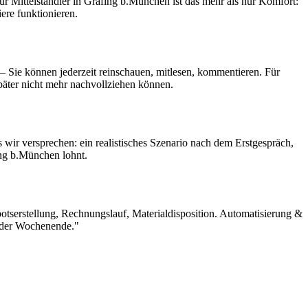
 Mittelständler in Grafing b.München ist das mehr als nur Komfort:
ere funktionieren.
– Sie können jederzeit reinschauen, mitlesen, kommentieren. Für
später nicht mehr nachvollziehen können.
 wir versprechen: ein realistisches Szenario nach dem Erstgespräch,
ing b.München lohnt.
otserstellung, Rechnungslauf, Materialdisposition. Automatisierung &
ieder Wochenende."