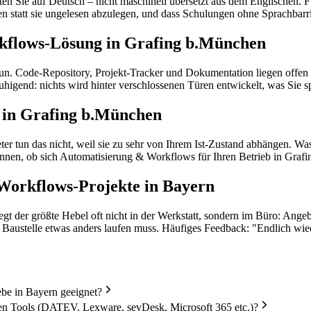
 Sie auf Deutsch – nicht maschinell übersetzt aus dem Englischen. Für
en statt sie ungelesen abzulegen, und dass Schulungen ohne Sprachbarri
kflows-Lösung in Grafing b.München
tun. Code-Repository, Projekt-Tracker und Dokumentation liegen offen 
uhigend: nichts wird hinter verschlossenen Türen entwickelt, was Sie 
b in Grafing b.München
er tun das nicht, weil sie zu sehr von Ihrem Ist-Zustand abhängen. Was
nnen, ob sich Automatisierung & Workflows für Ihren Betrieb in Graf
Workflows-Projekte in Bayern
t der größte Hebel oft nicht in der Werkstatt, sondern im Büro: Angeb
der Baustelle etwas anders laufen muss. Häufiges Feedback: "Endlich w
be in Bayern geeignet?
en Tools (DATEV, Lexware, sevDesk, Microsoft 365 etc.)?