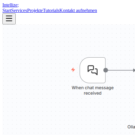
Intellize
;
Start
Services
Projekte
Tutorials
Kontakt aufnehmen