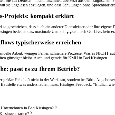
Sie auf Deutsch – nicht maschinell übersetzt aus dem Englischen. Für
statt sie ungelesen abzulegen, und dass Schulungen ohne Sprachbarriere
s-Projekts: kompakt erklärt
 so geschrieben, dass auch ein anderer Dienstleister oder Ihre eigene
issingen bedeutet das: maximale Unabhängigkeit nach Go-Live, kein e
lows typischerweise erreichen
lle Arbeit, weniger Fehler, schnellere Prozesse. Was es NICHT automati
iten günstiger bleibt. Auch und gerade für KMU in Bad Kissingen.
e: passt es zu Ihrem Betrieb?
r größte Hebel oft nicht in der Werkstatt, sondern im Büro: Angebotser
der Baustelle etwas anders laufen muss. Häufiges Feedback: "Endlich w
in Unternehmen in Bad Kissingen?
issingen starten?