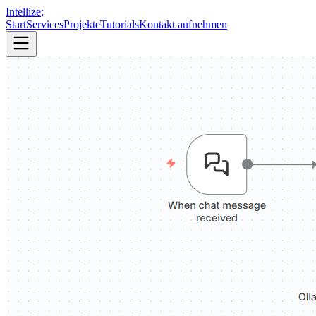
Intellize
;
Start
Services
Projekte
Tutorials
Kontakt aufnehmen