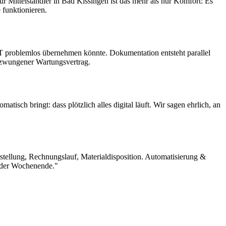
 Mittelständler in Bad Kissingen ist das mehr als nur Komfort: Es
 funktionieren.
 IT problemlos übernehmen könnte. Dokumentation entsteht parallel
rzwungener Wartungsvertrag.
sch bringt: dass plötzlich alles digital läuft. Wir sagen ehrlich, an
stellung, Rechnungslauf, Materialdisposition. Automatisierung &
ieder Wochenende."