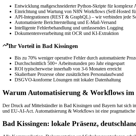
Entwicklung maßgeschneiderter Python-Skripte für komplexe 
Einrichtung und Wartung von N8N Workflows (Self-Hosted für
API-Integrationen (REST & GraphQL) – wir verbinden jede S
Automatisierte Berichterstellung und E-Mail-Versand
Intelligente Fehlerbehandlung und umfassendes Logging
Dokumentenverarbeitung mit OCR und KI-Extraktion
Ihr Vorteil in
Bad Kissingen
Bis zu 70% weniger operative Fehler durch automatisierte Proz
Durchschnittlich 500+ Arbeitsstunden pro Jahr eingespart
ROI typischerweise innerhalb von 3-6 Monaten erreicht
Skalierbare Prozesse ohne zusätzlichen Personalaufwand
DSGVO-konforme Lösungen mit lokaler Datenhaltung
Warum Automatisierung & Workflows im Mi
Der Druck auf Mittelständler in Bad Kissingen und Bayern hat sich 
und EU-AI-Act. Automatisierung & Workflows ist eine pragmatische An
Bad Kissingen: lokale Präsenz, deutschlan