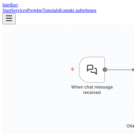
Intellize
;
Start
Services
Projekte
Tutorials
Kontakt aufnehmen