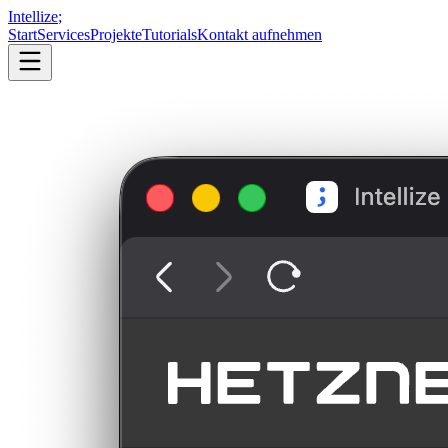
Intellize
;
Start
Services
Projekte
Tutorials
Kontakt aufnehmen