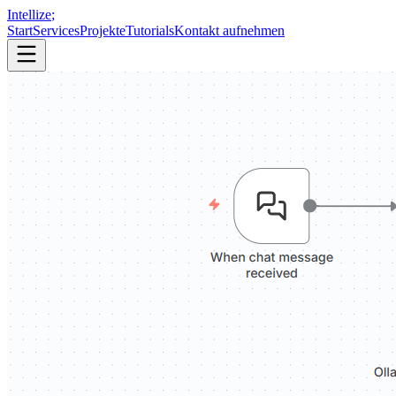
Intellize
;
Start
Services
Projekte
Tutorials
Kontakt aufnehmen