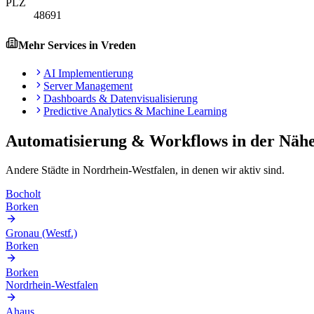
PLZ
48691
Mehr Services in
Vreden
AI Implementierung
Server Management
Dashboards & Datenvisualisierung
Predictive Analytics & Machine Learning
Automatisierung & Workflows
in der Näh
Andere Städte in
Nordrhein-Westfalen
, in denen wir aktiv sind.
Bocholt
Borken
Gronau (Westf.)
Borken
Borken
Nordrhein-Westfalen
Ahaus