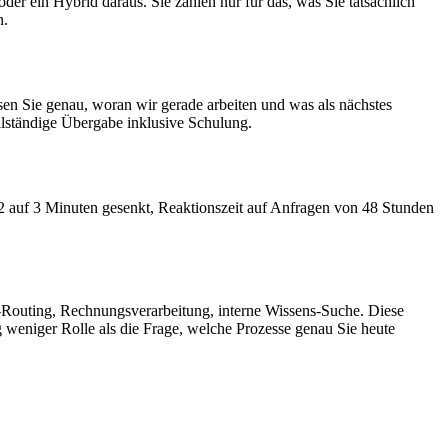
r ein Hybrid daraus. Sie zahlen nur für das, was Sie tatsächlich
n.
en Sie genau, woran wir gerade arbeiten und was als nächstes
llständige Übergabe inklusive Schulung.
12 auf 3 Minuten gesenkt, Reaktionszeit auf Anfragen von 48 Stunden
d-Routing, Rechnungsverarbeitung, interne Wissens-Suche. Diese
ng weniger Rolle als die Frage, welche Prozesse genau Sie heute