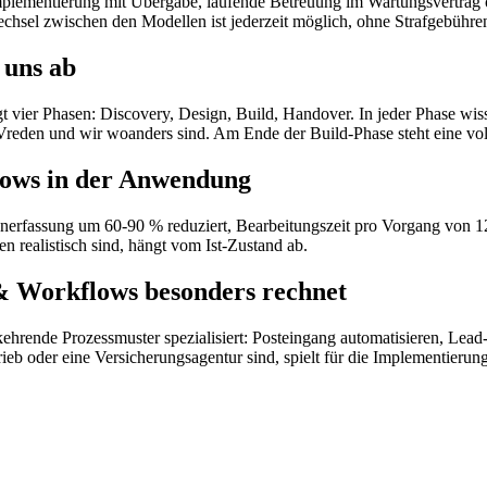
plementierung mit Übergabe, laufende Betreuung im Wartungsvertrag ode
chsel zwischen den Modellen ist jederzeit möglich, ohne Strafgebühre
 uns ab
vier Phasen: Discovery, Design, Build, Handover. In jeder Phase wiss
 Vreden und wir woanders sind. Am Ende der Build-Phase steht eine vo
lows in der Anwendung
atenerfassung um 60-90 % reduziert, Bearbeitungszeit pro Vorgang von 
n realistisch sind, hängt vom Ist-Zustand ab.
& Workflows besonders rechnet
kehrende Prozessmuster spezialisiert: Posteingang automatisieren, Lea
rieb oder eine Versicherungsagentur sind, spielt für die Implementieru